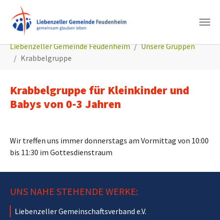
Zum Hauptinhalt springen
Sie sind hier:
Liebenzeller Gemeinde Feudenheim
Unsere Gruppen
Krabbelgruppe
Krabbelgruppe für Kleinkinder und
Babys von 0-3 Jahren
Wir treffen uns immer donnerstags am Vormittag von 10:00
bis 11:30 im Gottesdienstraum
UNS NAHE STEHENDE WERKE:
Liebenzeller Gemeinschaftsverband e.V.